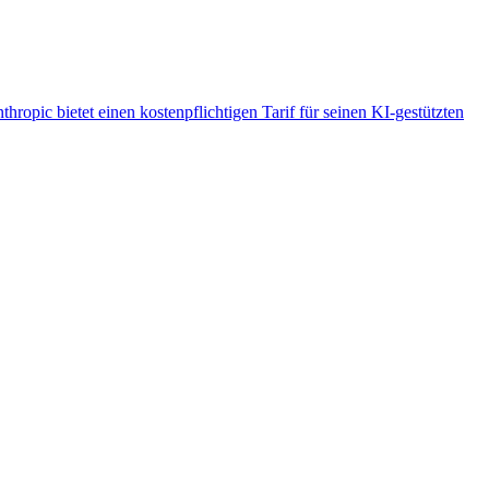
thropic bietet einen kostenpflichtigen Tarif für seinen KI-gestützten