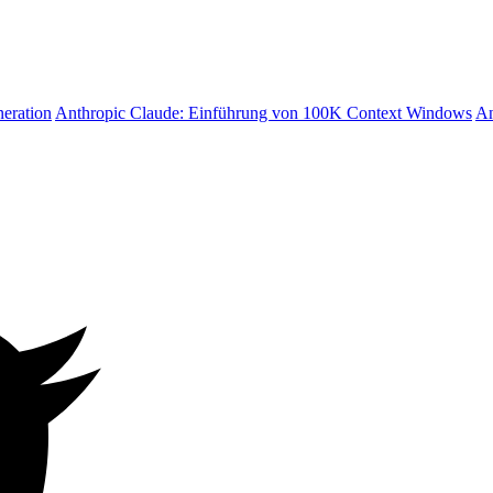
neration
Anthropic Claude: Einführung von 100K Context Windows
An