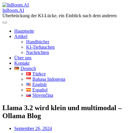
Skip
to
InBoom.AI
content
Überbrückung der KI-Lücke, ein Einblick nach dem anderen
Hauptseite
Artikel
Handbücher
KI-Tieftauchen
Nachrichten
Über uns
Kontakt
Deutsch
Türkçe
Bahasa Indonesia
English
Español
Slovenčina
Llama 3.2 wird klein und multimodal –
Ollama Blog
September 26, 2024