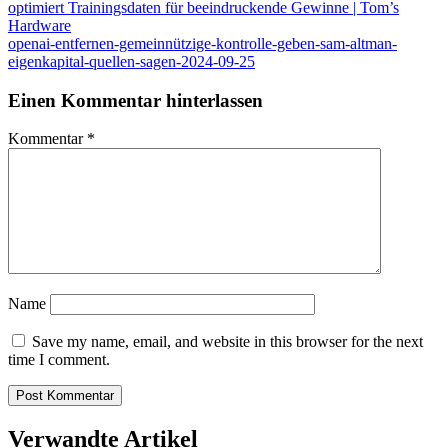
navigation
optimiert Trainingsdaten für beeindruckende Gewinne | Tom’s
Hardware
openai-entfernen-gemeinnützige-kontrolle-geben-sam-altman-
eigenkapital-quellen-sagen-2024-09-25
Einen Kommentar hinterlassen
Kommentar
*
Name
Save my name, email, and website in this browser for the next
time I comment.
Verwandte Artikel