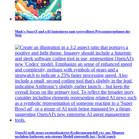
Musk’s SpaceX und xAI fusionieren zum wertvollsten Privatunternehmen der
Welt
OpenAI stellt neues agentenbasiertes Kodierungsmodell vor, nur Minuten
nachdem Anthropic sein eigenes Modell eingestellt hat | TechCrunch