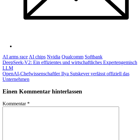
AI arms race
AI chips
Nvidia
Qualcomm
Softbank
Post
DeepSeek-V2: Ein effizientes und wirtschaftliches Expertengemisch
LLM
navigation
OpenAI-Chefwissenschaftler Ilya Sutskever verlässt offiziell das
Unternehmen
Einen Kommentar hinterlassen
Kommentar
*