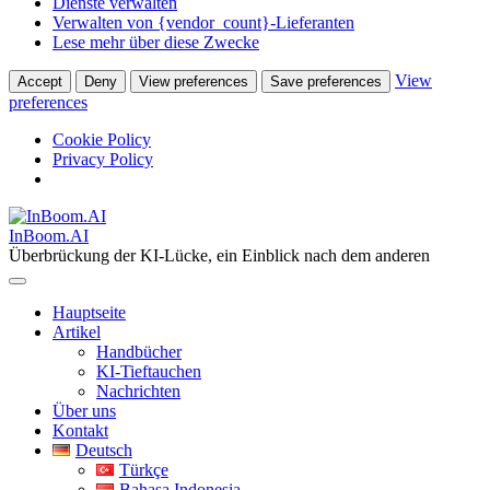
Dienste verwalten
Verwalten von {vendor_count}-Lieferanten
Lese mehr über diese Zwecke
View
Accept
Deny
View preferences
Save preferences
preferences
Cookie Policy
Privacy Policy
Skip
to
InBoom.AI
content
Überbrückung der KI-Lücke, ein Einblick nach dem anderen
Hauptseite
Artikel
Handbücher
KI-Tieftauchen
Nachrichten
Über uns
Kontakt
Deutsch
Türkçe
Bahasa Indonesia