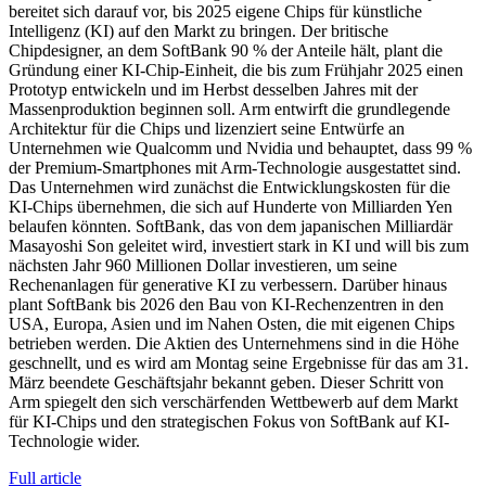
bereitet sich darauf vor, bis 2025 eigene Chips für künstliche
Intelligenz (KI) auf den Markt zu bringen. Der britische
Chipdesigner, an dem SoftBank 90 % der Anteile hält, plant die
Gründung einer KI-Chip-Einheit, die bis zum Frühjahr 2025 einen
Prototyp entwickeln und im Herbst desselben Jahres mit der
Massenproduktion beginnen soll. Arm entwirft die grundlegende
Architektur für die Chips und lizenziert seine Entwürfe an
Unternehmen wie Qualcomm und Nvidia und behauptet, dass 99 %
der Premium-Smartphones mit Arm-Technologie ausgestattet sind.
Das Unternehmen wird zunächst die Entwicklungskosten für die
KI-Chips übernehmen, die sich auf Hunderte von Milliarden Yen
belaufen könnten. SoftBank, das von dem japanischen Milliardär
Masayoshi Son geleitet wird, investiert stark in KI und will bis zum
nächsten Jahr 960 Millionen Dollar investieren, um seine
Rechenanlagen für generative KI zu verbessern. Darüber hinaus
plant SoftBank bis 2026 den Bau von KI-Rechenzentren in den
USA, Europa, Asien und im Nahen Osten, die mit eigenen Chips
betrieben werden. Die Aktien des Unternehmens sind in die Höhe
geschnellt, und es wird am Montag seine Ergebnisse für das am 31.
März beendete Geschäftsjahr bekannt geben. Dieser Schritt von
Arm spiegelt den sich verschärfenden Wettbewerb auf dem Markt
für KI-Chips und den strategischen Fokus von SoftBank auf KI-
Technologie wider.
Full article