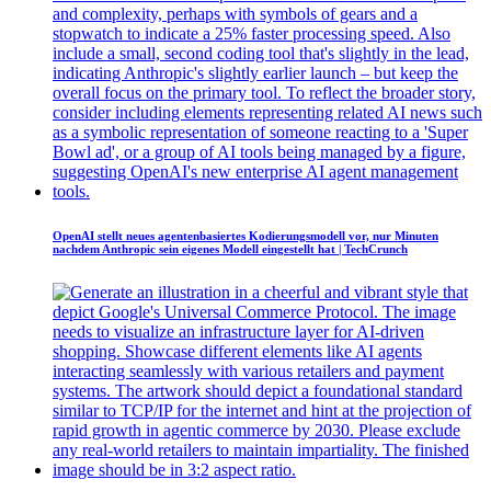
OpenAI stellt neues agentenbasiertes Kodierungsmodell vor, nur Minuten
nachdem Anthropic sein eigenes Modell eingestellt hat | TechCrunch