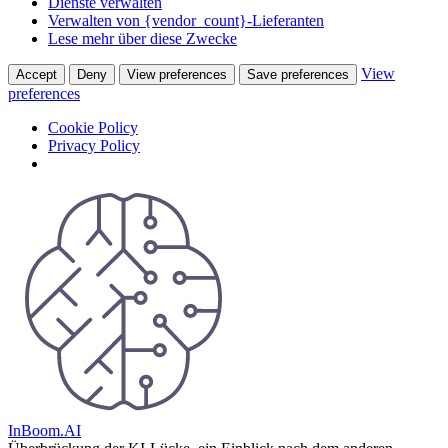
Dienste verwalten
Verwalten von {vendor_count}-Lieferanten
Lese mehr über diese Zwecke
View
Accept
Deny
View preferences
Save preferences
preferences
Cookie Policy
Privacy Policy
Skip
to
content
InBoom.AI