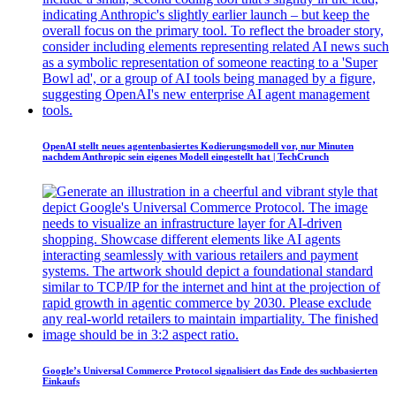
OpenAI stellt neues agentenbasiertes Kodierungsmodell vor, nur Minuten
nachdem Anthropic sein eigenes Modell eingestellt hat | TechCrunch
Google’s Universal Commerce Protocol signalisiert das Ende des suchbasierten
Einkaufs