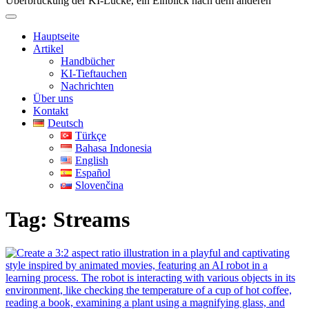
Überbrückung der KI-Lücke, ein Einblick nach dem anderen
Hauptseite
Artikel
Handbücher
KI-Tieftauchen
Nachrichten
Über uns
Kontakt
Deutsch
Türkçe
Bahasa Indonesia
English
Español
Slovenčina
Tag:
Streams