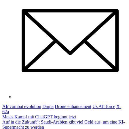
AIr combat evolution
Darpa
Drone enhancement
Us AIr force
X-
62a
Post
Metas Kampf mit ChatGPT beginnt jetzt
Auf in die Zukunft”: Saudi-Arabien gibt viel Geld aus, um eine KI-
navigation
Supermacht zu werden