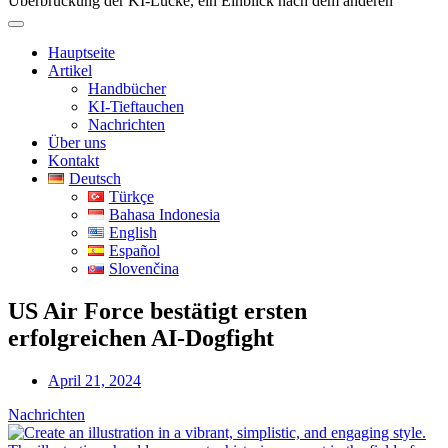
Überbrückung der KI-Lücke, ein Einblick nach dem anderen
Hauptseite
Artikel
Handbücher
KI-Tieftauchen
Nachrichten
Über uns
Kontakt
Deutsch
Türkçe
Bahasa Indonesia
English
Español
Slovenčina
US Air Force bestätigt ersten
erfolgreichen AI-Dogfight
April 21, 2024
Nachrichten