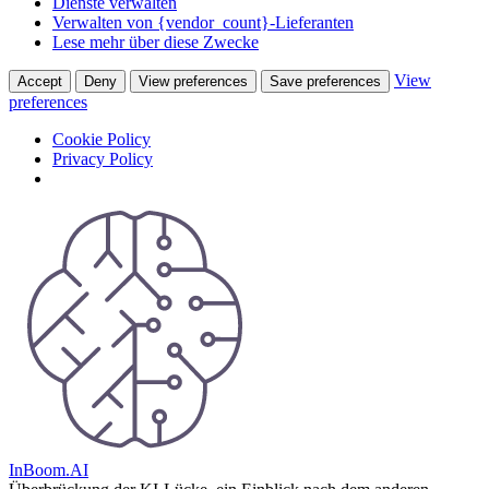
Dienste verwalten
Verwalten von {vendor_count}-Lieferanten
Lese mehr über diese Zwecke
View
Accept
Deny
View preferences
Save preferences
preferences
Cookie Policy
Privacy Policy
Skip
to
content
InBoom.AI