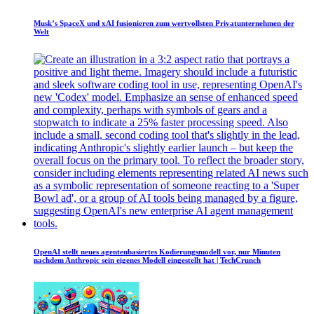
Musk’s SpaceX und xAI fusionieren zum wertvollsten Privatunternehmen der
Welt
OpenAI stellt neues agentenbasiertes Kodierungsmodell vor, nur Minuten
nachdem Anthropic sein eigenes Modell eingestellt hat | TechCrunch