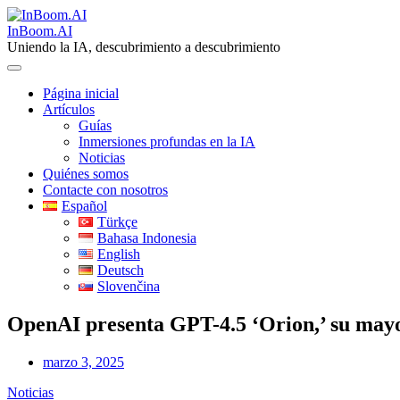
Skip
to
InBoom.AI
content
Uniendo la IA, descubrimiento a descubrimiento
Página inicial
Artículos
Guías
Inmersiones profundas en la IA
Noticias
Quiénes somos
Contacte con nosotros
Español
Türkçe
Bahasa Indonesia
English
Deutsch
Slovenčina
OpenAI presenta GPT-4.5 ‘Orion,’ su mayo
marzo 3, 2025
Noticias