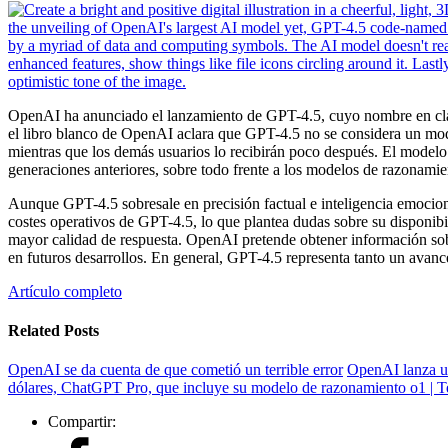
OpenAI ha anunciado el lanzamiento de GPT-4.5, cuyo nombre en clave
el libro blanco de OpenAI aclara que GPT-4.5 no se considera un mod
mientras que los demás usuarios lo recibirán poco después. El modelo
generaciones anteriores, sobre todo frente a los modelos de razonamie
Aunque GPT-4.5 sobresale en precisión factual e inteligencia emocio
costes operativos de GPT-4.5, lo que plantea dudas sobre su disponib
mayor calidad de respuesta. OpenAI pretende obtener información sob
en futuros desarrollos. En general, GPT-4.5 representa tanto un avanc
Artículo completo
Related Posts
OpenAI se da cuenta de que cometió un terrible error
OpenAI lanza un
dólares, ChatGPT Pro, que incluye su modelo de razonamiento o1 | 
Compartir: