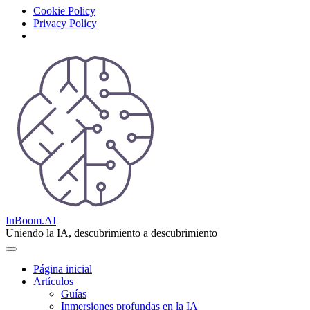
Cookie Policy
Privacy Policy
Skip
to
content
InBoom.AI
Uniendo la IA, descubrimiento a descubrimiento
Página inicial
Artículos
Guías
Inmersiones profundas en la IA