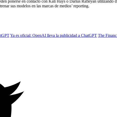
ueden ponerse en contacto con Kali Hays o Darius Rafieyan utilizando di
trenar sus modelos en las marcas de medios’ reporting.
hatGPT
Ya es oficial: OpenAI lleva la publicidad a ChatGPT
The Financi