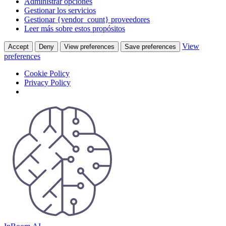
Administrar opciones
Gestionar los servicios
Gestionar {vendor_count} proveedores
Leer más sobre estos propósitos
View
Accept
Deny
View preferences
Save preferences
preferences
Cookie Policy
Privacy Policy
Skip
to
content