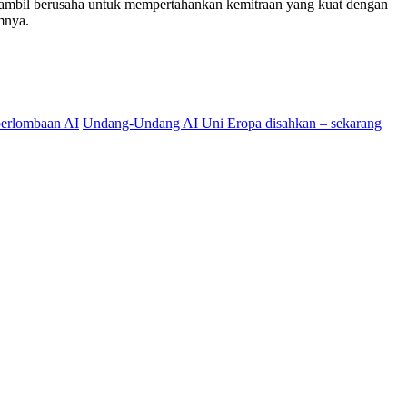
 sambil berusaha untuk mempertahankan kemitraan yang kuat dengan
mnya.
perlombaan AI
Undang-Undang AI Uni Eropa disahkan – sekarang