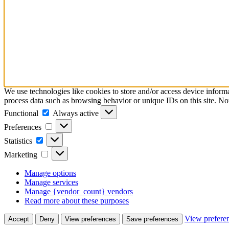
We use technologies like cookies to store and/or access device inform
process data such as browsing behavior or unique IDs on this site. No
Functional
Functional
Always active
Preferences
Preferences
Statistics
Statistics
Marketing
Marketing
Manage options
Manage services
Manage {vendor_count} vendors
Read more about these purposes
View prefere
Accept
Deny
View preferences
Save preferences