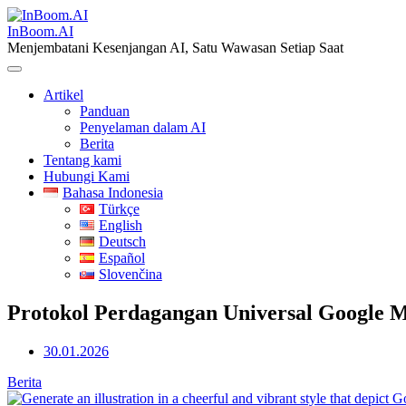
Skip
to
InBoom.AI
content
Menjembatani Kesenjangan AI, Satu Wawasan Setiap Saat
Artikel
Panduan
Penyelaman dalam AI
Berita
Tentang kami
Hubungi Kami
Bahasa Indonesia
Türkçe
English
Deutsch
Español
Slovenčina
Protokol Perdagangan Universal Google M
30.01.2026
Berita