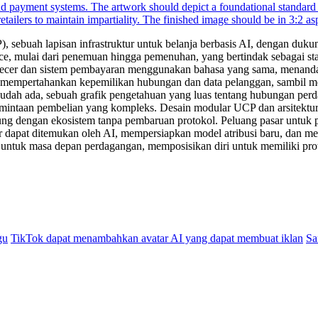
uah lapisan infrastruktur untuk belanja berbasis AI, dengan dukungan
rce, mulai dari penemuan hingga pemenuhan, yang bertindak sebagai st
cer dan sistem pembayaran menggunakan bahasa yang sama, menandakan p
pertahankan kepemilikan hubungan dan data pelanggan, sambil menda
dah ada, sebuah grafik pengetahuan yang luas tentang hubungan perd
taan pembelian yang kompleks. Desain modular UCP dan arsitektur pe
dengan ekosistem tanpa pembaruan protokol. Peluang pasar untuk perd
ar dapat ditemukan oleh AI, mempersiapkan model atribusi baru, dan
g untuk masa depan perdagangan, memposisikan diri untuk memiliki pr
gu
TikTok dapat menambahkan avatar AI yang dapat membuat iklan
Sa