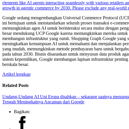
Google sedang mengembangkan Universal Commerce Protocol (UCP), seb
ini bertujuan untuk menstandarkan seluruh proses transaksi e-comme
memungkinkan agen AI untuk berinteraksi secara mulus dengan penge
besar mendukung UCP Google karena memungkinkan mereka untuk mem
membangun infrastruktur yang rumit. Shopping Graph Google yang su
meningkatkan kemampuan AI untuk memahami dan menjalankan permin
yang mudah, memungkinkan metode pembayaran baru untuk bergabung 
pada tahun 2030. Bisnis disarankan untuk menyusun data produk ag
sistem kepemilikan, Google membangun lapisan infrastruktur pentin
berskala besar.
Artikel lengkap
Related Posts
Undang-Undang AI Uni Eropa disahkan – sekarang saatnya menung
Tengah Meningkatnya Ancaman dari Google
Bagikan: