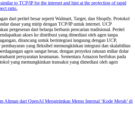
 dari peritel besar seperti Walmart, Target, dan Shopify. Protokol
andar dasar yang mirip dengan TCP/IP untuk internet. UCP
ergeseran dari belanja berbasis pencarian tradisional. Peritel
patkan akses ke distribusi yang dimediasi oleh agen tanpa
agangan, dirancang untuk berintegrasi langsung dengan UCP,
mbayaran yang fleksibel memungkinkan integrasi dan skalabilitas
agangan agen sangat besar, dengan proyeksi ratusan miliar dolar
 memahami persyaratan keamanan. Sementara Amazon berfokus pada
otokol yang memungkinkan transaksi yang dimediasi oleh agen
m Altman dari OpenAI Mengirimkan Memo Internal ‘Kode Merah’ di