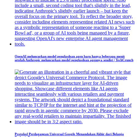
OpenAI meluncurkan model pengkodean agen baru hanya beberapa menit
setelah Anthropic meluncurkan model pengkodean agennya sendiri | TechCrunch
Protokol Perdagangan Universal Google Menandakan Akhir dari Belanja