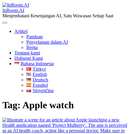
Skip
to
InBoom.AI
content
Menjembatani Kesenjangan AI, Satu Wawasan Setiap Saat
Artikel
Panduan
Penyelaman dalam AI
Berita
Tentang kami
Hubungi Kami
Bahasa Indonesia
Türkçe
English
Deutsch
Español
Slovenčina
Tag:
Apple watch