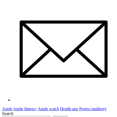
Apple
Apple fitness+
Apple watch
Health app
Project mulberry
Search