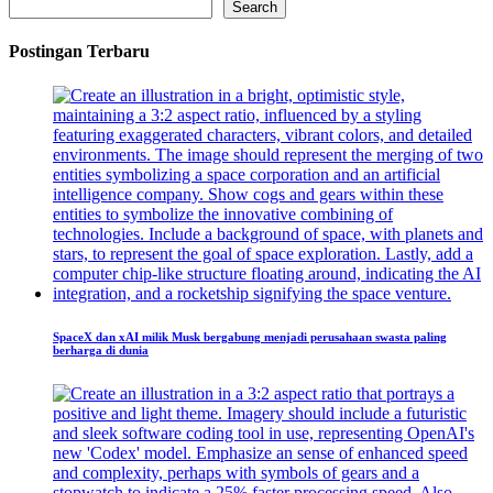
Search
Postingan Terbaru
SpaceX dan xAI milik Musk bergabung menjadi perusahaan swasta paling
berharga di dunia