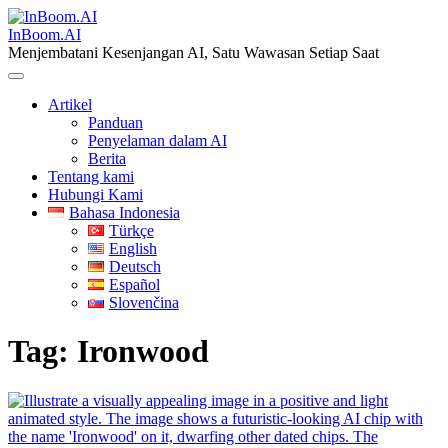
Skip
to
InBoom.AI
content
Menjembatani Kesenjangan AI, Satu Wawasan Setiap Saat
Artikel
Panduan
Penyelaman dalam AI
Berita
Tentang kami
Hubungi Kami
Bahasa Indonesia
Türkçe
English
Deutsch
Español
Slovenčina
Tag:
Ironwood