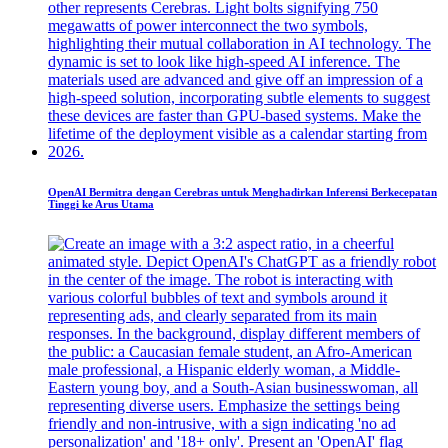
OpenAI Bermitra dengan Cerebras untuk Menghadirkan Inferensi Berkecepatan
Tinggi ke Arus Utama