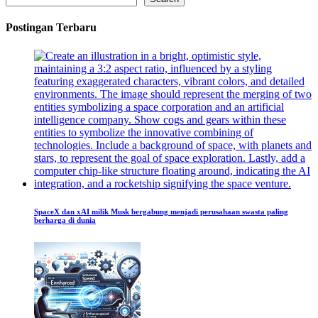
Postingan Terbaru
SpaceX dan xAI milik Musk bergabung menjadi perusahaan swasta paling
berharga di dunia