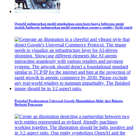
OpenAI meluncurkan model pengkodean agen baru hanya beberapa menit
setelah Anthropic meluncurkan model pengkodean agennya sendiri | TechCrunch
Protokol Perdagangan Universal Google Menandakan Akhir dari Belanja
Berbasis Pencarian