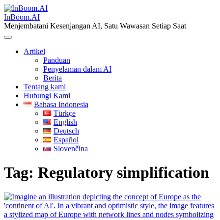
Skip
to
InBoom.AI
content
Menjembatani Kesenjangan AI, Satu Wawasan Setiap Saat
Artikel
Panduan
Penyelaman dalam AI
Berita
Tentang kami
Hubungi Kami
Bahasa Indonesia
Türkçe
English
Deutsch
Español
Slovenčina
Tag:
Regulatory simplification