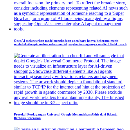
OpenAI meluncurkan model pengkodean agen baru hanya beberapa menit
setelah Anthropic meluncurkan model pengkodean agennya sendiri | TechCrunch
Protokol Perdagangan Universal Google Menandakan Akhir dari Belanja
Berbasis Pencarian