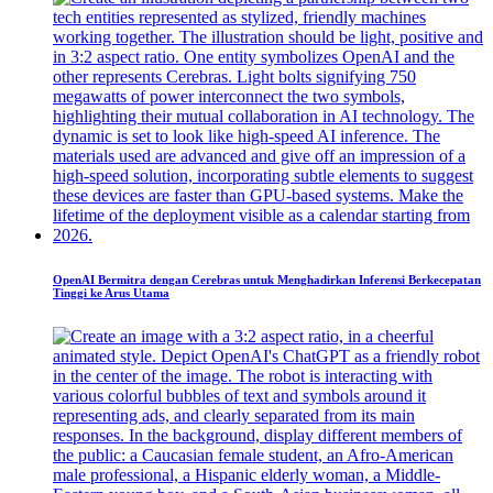
OpenAI Bermitra dengan Cerebras untuk Menghadirkan Inferensi Berkecepatan
Tinggi ke Arus Utama