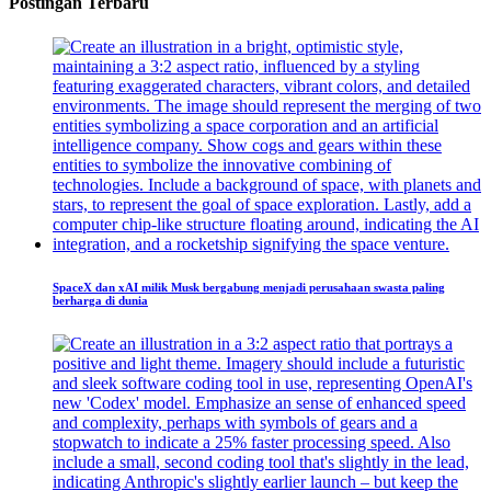
Postingan Terbaru
SpaceX dan xAI milik Musk bergabung menjadi perusahaan swasta paling
berharga di dunia