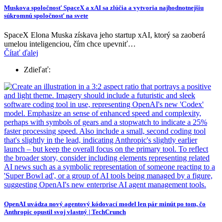
Muskova spoločnosť SpaceX a xAI sa zlúčia a vytvoria najhodnotnejšiu
súkromnú spoločnosť na svete
SpaceX Elona Muska získava jeho startup xAI, ktorý sa zaoberá
umelou inteligenciou, čím chce upevniť…
Čítať ďalej
Zdieľať:
OpenAI uvádza nový agentový kódovací model len pár minút po tom, čo
Anthropic opustil svoj vlastný | TechCrunch