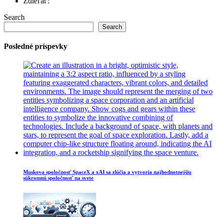
Zdieľať:
Search
Search
Posledné príspevky
Muskova spoločnosť SpaceX a xAI sa zlúčia a vytvoria najhodnotnejšiu
súkromnú spoločnosť na svete