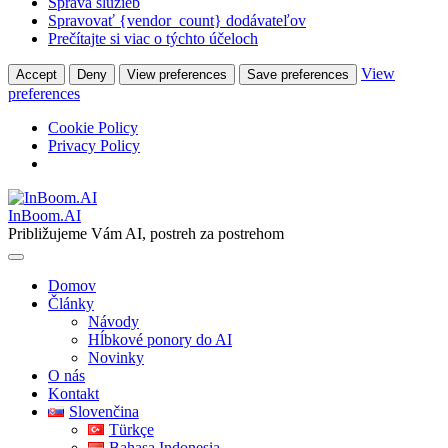
Správa služieb
Spravovať {vendor_count} dodávateľov
Prečítajte si viac o týchto účeloch
View
Accept
Deny
View preferences
Save preferences
preferences
Cookie Policy
Privacy Policy
Skip
to
InBoom.AI
content
Približujeme Vám AI, postreh za postrehom
Domov
Články
Návody
Hĺbkové ponory do AI
Novinky
O nás
Kontakt
Slovenčina
Türkçe
Bahasa Indonesia