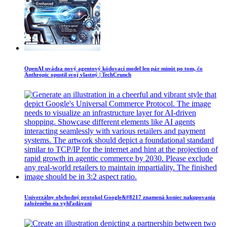
OpenAI uvádza nový agentový kódovací model len pár minút po tom, čo
Anthropic opustil svoj vlastný | TechCrunch
Univerzálny obchodný protokol Google&#8217 znamená koniec nakupovania
založeného na vyhľadávaní