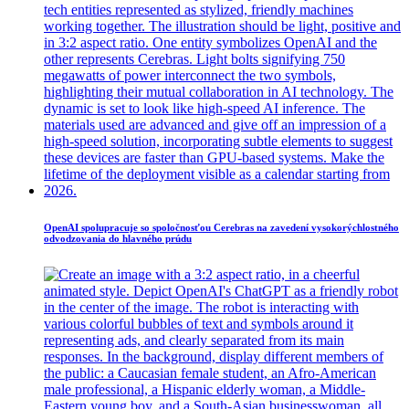
OpenAI spolupracuje so spoločnosťou Cerebras na zavedení vysokorýchlostného
odvodzovania do hlavného prúdu