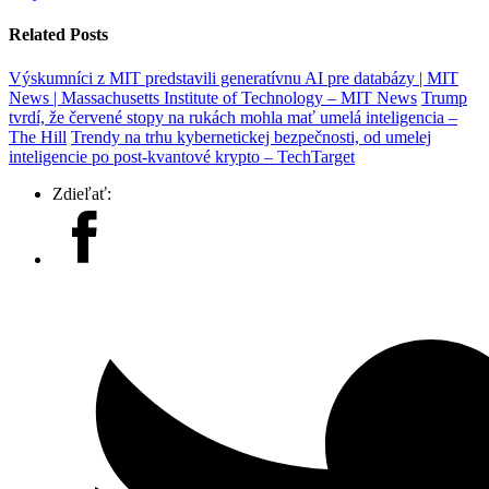
Related Posts
Výskumníci z MIT predstavili generatívnu AI pre databázy | MIT
News | Massachusetts Institute of Technology – MIT News
Trump
tvrdí, že červené stopy na rukách mohla mať umelá inteligencia –
The Hill
Trendy na trhu kybernetickej bezpečnosti, od umelej
inteligencie po post-kvantové krypto – TechTarget
Zdieľať: