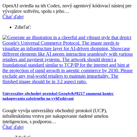
OpenAI uviedla na trh Codex, nový agentový kódovací nástroj pre
vývojárov softvéru, spolu s jeho…
Čítať ďalej
Zdieľať:
Univerzálny obchodný protokol Google&#8217 znamená koniec
nakupovania založeného na vyhľadávaní
Google vyvíja univerzálny obchodný protokol (UCP),
infraštruktúrnu vrstvu pre nakupovanie riadené umelou
inteligenciou, s podporou…
Čítať ďalej