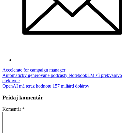
Accelerate for campaign manager
Navigácia
Automaticky generované podcasty NotebookLM sú prekvapivo
efektívne
v
OpenAI má teraz hodnotu 157 miliárd dolárov
článku
Pridaj komentár
Komentár
*