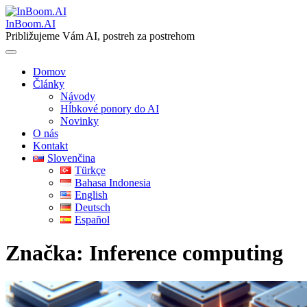
Skip
to
InBoom.AI
content
Približujeme Vám AI, postreh za postrehom
Domov
Články
Návody
Hĺbkové ponory do AI
Novinky
O nás
Kontakt
Slovenčina
Türkçe
Bahasa Indonesia
English
Deutsch
Español
Značka:
Inference computing