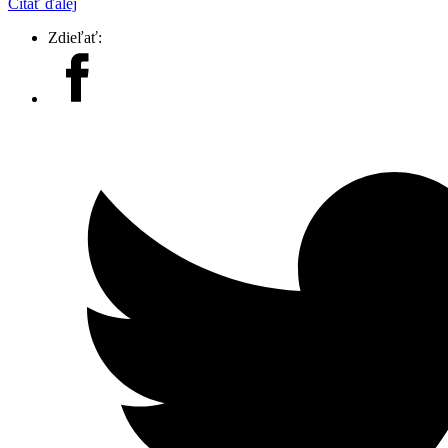
Čítať ďalej
Zdieľať: