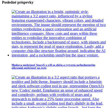
Posledné príspevky
Muskova spoločnosť SpaceX a xAI sa zlúčia a vytvoria najhodnotnejšiu
súkromnú spoločnosť na svete