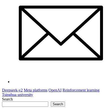
Deepseek-v2
Meta platforms
OpenAI
Reinforcement learning
Tsinghua university
Search
Search