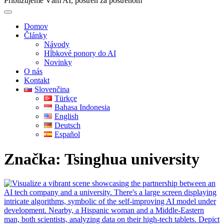
Približujeme Vám AI, postreh za postrehom
Domov
Články
Návody
Hĺbkové ponory do AI
Novinky
O nás
Kontakt
Slovenčina
Türkçe
Bahasa Indonesia
English
Deutsch
Español
Značka:
Tsinghua university