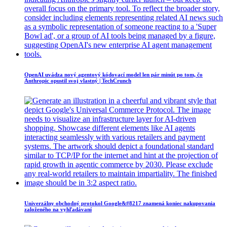
OpenAI uvádza nový agentový kódovací model len pár minút po tom, čo
Anthropic opustil svoj vlastný | TechCrunch
Univerzálny obchodný protokol Google&#8217 znamená koniec nakupovania
založeného na vyhľadávaní