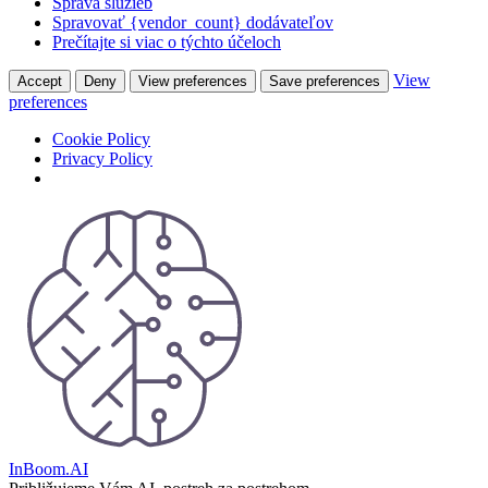
Správa služieb
Spravovať {vendor_count} dodávateľov
Prečítajte si viac o týchto účeloch
View
Accept
Deny
View preferences
Save preferences
preferences
Cookie Policy
Privacy Policy
Skip
to
content
InBoom.AI