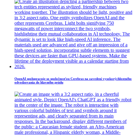
OpenAI spolupracuje so spoločnosťou Cerebras na zavedení vysokorýchlostného
odvodzovania do hlavného prúdu