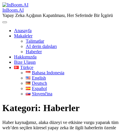
Skip
to
InBoom.AI
content
Yapay Zeka Açığının Kapatılması, Her Seferinde Bir İçgörü
Anasayfa
Makaleler
Talimatlar
AI derin dalışları
Haberler
Hakkımızda
Bize Ulaşın
Türkçe
Bahasa Indonesia
English
Deutsch
Español
Slovenčina
Kategori:
Haberler
Haber kaynağımız, alaka düzeyi ve etkisine vurgu yaparak tüm
web’den seçilen küresel yapay zeka ile ilgili haberlerin özenle