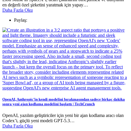
en değerli özel şirketini yaratmak için yapay…
Daha Fazla Oku
Paylaş:
OpenAI, Anthropic’in kendi modelini bırakmasından sadece birkaç dakika
sonra yeni ajan kodlama modelini başlattı | TechCrunch
OpenAI, yazılım geliştiriciler için yeni bir ajan kodlama aracı olan
Codex’i, güçlü yeni modeli GPT-5.3…
Daha Fazla Oku