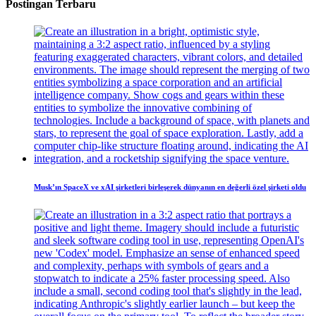
Postingan Terbaru
Musk’ın SpaceX ve xAI şirketleri birleşerek dünyanın en değerli özel şirketi oldu