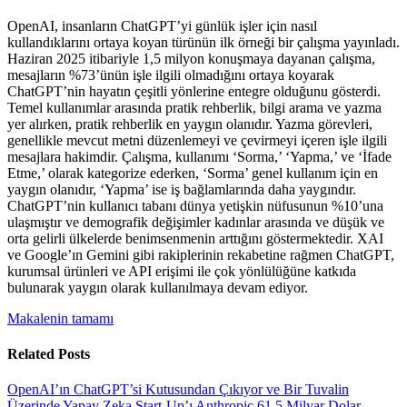
OpenAI, insanların ChatGPT’yi günlük işler için nasıl
kullandıklarını ortaya koyan türünün ilk örneği bir çalışma yayınladı.
Haziran 2025 itibariyle 1,5 milyon konuşmaya dayanan çalışma,
mesajların %73’ünün işle ilgili olmadığını ortaya koyarak
ChatGPT’nin hayatın çeşitli yönlerine entegre olduğunu gösterdi.
Temel kullanımlar arasında pratik rehberlik, bilgi arama ve yazma
yer alırken, pratik rehberlik en yaygın olanıdır. Yazma görevleri,
genellikle mevcut metni düzenlemeyi ve çevirmeyi içeren işle ilgili
mesajlara hakimdir. Çalışma, kullanımı ‘Sorma,’ ‘Yapma,’ ve ‘İfade
Etme,’ olarak kategorize ederken, ‘Sorma’ genel kullanım için en
yaygın olanıdır, ‘Yapma’ ise iş bağlamlarında daha yaygındır.
ChatGPT’nin kullanıcı tabanı dünya yetişkin nüfusunun %10’una
ulaşmıştır ve demografik değişimler kadınlar arasında ve düşük ve
orta gelirli ülkelerde benimsenmenin arttığını göstermektedir. XAI
ve Google’ın Gemini gibi rakiplerinin rekabetine rağmen ChatGPT,
kurumsal ürünleri ve API erişimi ile çok yönlülüğüne katkıda
bulunarak yaygın olarak kullanılmaya devam ediyor.
Makalenin tamamı
Related Posts
OpenAI’ın ChatGPT’si Kutusundan Çıkıyor ve Bir Tuvalin
Üzerinde
Yapay Zeka Start-Up’ı Anthropic 61,5 Milyar Dolar