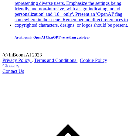
Artık resmi: OpenAI ChatGPT’ye reklam getiriyor
.
(c) InBoom.AI 2023
Privacy Policy
,
Terms and Conditions
,
Cookie Policy
Glossary
Contact Us