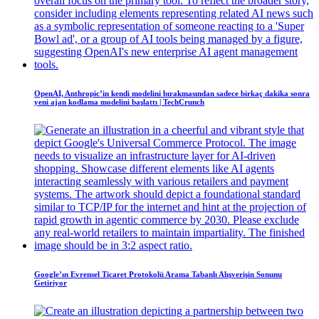
OpenAI, Anthropic’in kendi modelini bırakmasından sadece birkaç dakika sonra
yeni ajan kodlama modelini başlattı | TechCrunch
Google’ın Evrensel Ticaret Protokolü Arama Tabanlı Alışverişin Sonunu
Getiriyor