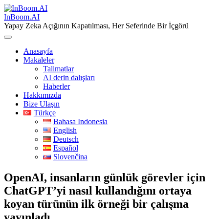
Skip
to
InBoom.AI
content
Yapay Zeka Açığının Kapatılması, Her Seferinde Bir İçgörü
Anasayfa
Makaleler
Talimatlar
AI derin dalışları
Haberler
Hakkımızda
Bize Ulaşın
Türkçe
Bahasa Indonesia
English
Deutsch
Español
Slovenčina
OpenAI, insanların günlük görevler için
ChatGPT’yi nasıl kullandığını ortaya
koyan türünün ilk örneği bir çalışma
yayınladı