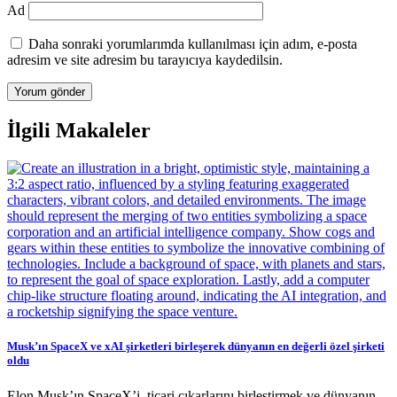
Ad
Daha sonraki yorumlarımda kullanılması için adım, e-posta
adresim ve site adresim bu tarayıcıya kaydedilsin.
İlgili Makaleler
Musk’ın SpaceX ve xAI şirketleri birleşerek dünyanın en değerli özel şirketi
oldu
Elon Musk’ın SpaceX’i, ticari çıkarlarını birleştirmek ve dünyanın