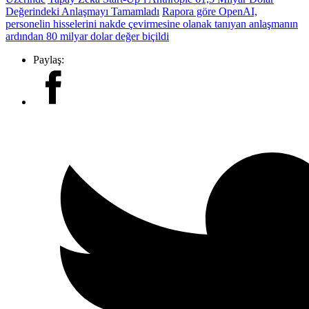
Değerindeki Anlaşmayı Tamamladı
Rapora göre OpenAI,
personelin hisselerini nakde çevirmesine olanak tanıyan anlaşmanın
ardından 80 milyar dolar değer biçildi
Paylaş: