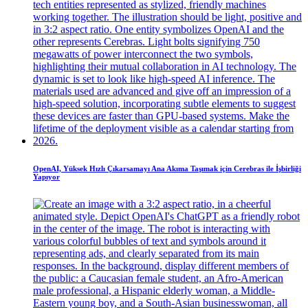
OpenAI, Yüksek Hızlı Çıkarsamayı Ana Akıma Taşımak için Cerebras ile İşbirliği
Yapıyor