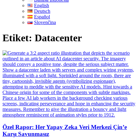
English
Deutsch
Español
Slovenčina
Etiket:
Datacenter
Özel Rapor: Her Yapay Zeka Veri Merkezi Çin’e
Karşı Savunmasız