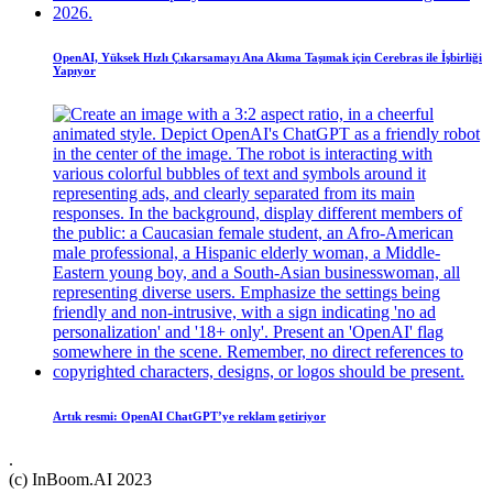
OpenAI, Yüksek Hızlı Çıkarsamayı Ana Akıma Taşımak için Cerebras ile İşbirliği
Yapıyor
Artık resmi: OpenAI ChatGPT’ye reklam getiriyor
.
(c) InBoom.AI 2023