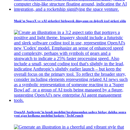
Musk’ın SpaceX ve xAI şirketleri birleşerek dünyanın en değerli özel şirketi oldu
OpenAI, Anthropic’in kendi modelini bırakmasından sadece birkaç dakika sonra
yeni ajan kodlama modelini başlattı | TechCrunch