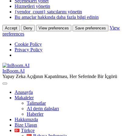
Seçenekleri yönet
Hizmetleri yönetin
{vendor_count} satıcılarını yönetin
Bu amaçlar hakkında daha fazla bilgi edinin
View
Accept
Deny
View preferences
Save preferences
preferences
Cookie Policy
Privacy Policy
Skip
to
InBoom.AI
content
Yapay Zeka Açığının Kapatılması, Her Seferinde Bir İçgörü
Anasayfa
Makaleler
Talimatlar
AI derin dalışları
Haberler
Hakkımızda
Bize Ulaşın
Türkçe
Bahasa Indonesia