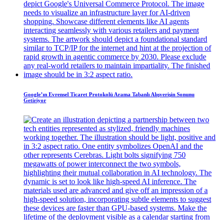
Google’ın Evrensel Ticaret Protokolü Arama Tabanlı Alışverişin Sonunu
Getiriyor