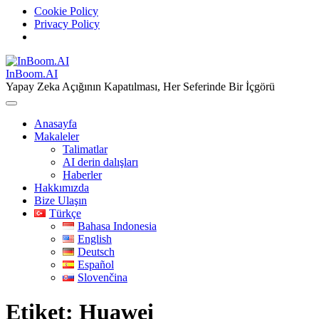
Cookie Policy
Privacy Policy
Skip
to
InBoom.AI
content
Yapay Zeka Açığının Kapatılması, Her Seferinde Bir İçgörü
Anasayfa
Makaleler
Talimatlar
AI derin dalışları
Haberler
Hakkımızda
Bize Ulaşın
Türkçe
Bahasa Indonesia
English
Deutsch
Español
Slovenčina
Etiket:
Huawei