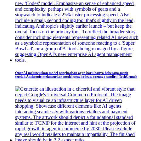
OpenAI meluncurkan model pengkodean agen baru hanya beberapa menit
setelah Anthropic meluncurkan model pengkodean agennya sendiri | TechCrunch