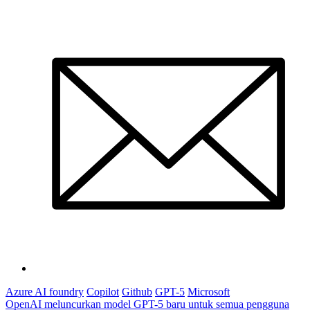
Azure AI foundry
Copilot
Github
GPT-5
Microsoft
Navigasi
OpenAI meluncurkan model GPT-5 baru untuk semua pengguna