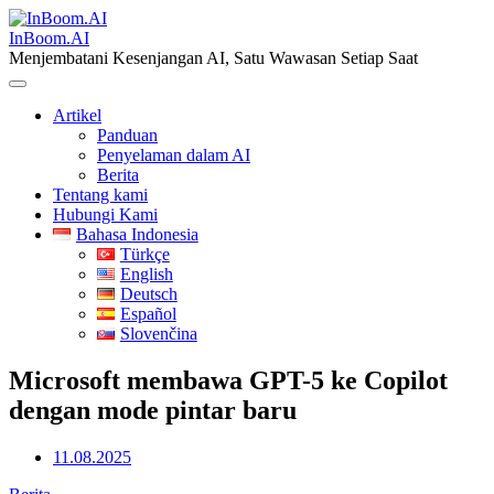
Skip
to
InBoom.AI
content
Menjembatani Kesenjangan AI, Satu Wawasan Setiap Saat
Artikel
Panduan
Penyelaman dalam AI
Berita
Tentang kami
Hubungi Kami
Bahasa Indonesia
Türkçe
English
Deutsch
Español
Slovenčina
Microsoft membawa GPT-5 ke Copilot
dengan mode pintar baru
11.08.2025