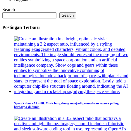
Search
Search
Postingan Terbaru
SpaceX dan xAI milik Musk bergabung menjadi perusahaan swasta paling
berharga di dunia