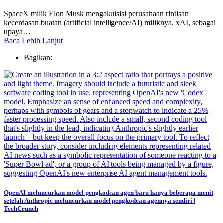
SpaceX milik Elon Musk mengakuisisi perusahaan rintisan
kecerdasan buatan (artificial intelligence/AI) miliknya, xAI, sebagai
upaya…
Baca Lebih Lanjut
Bagikan:
OpenAI meluncurkan model pengkodean agen baru hanya beberapa menit
setelah Anthropic meluncurkan model pengkodean agennya sendiri |
TechCrunch