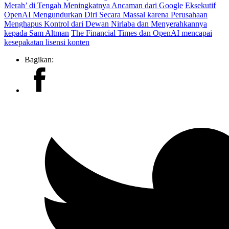
Merah’ di Tengah Meningkatnya Ancaman dari Google
Eksekutif
OpenAI Mengundurkan Diri Secara Massal karena Perusahaan
Menghapus Kontrol dari Dewan Nirlaba dan Menyerahkannya
kepada Sam Altman
The Financial Times dan OpenAI mencapai
kesepakatan lisensi konten
Bagikan: