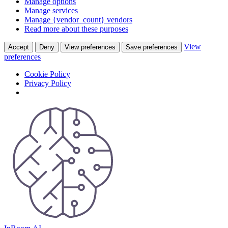
Manage options
Manage services
Manage {vendor_count} vendors
Read more about these purposes
View
Accept
Deny
View preferences
Save preferences
preferences
Cookie Policy
Privacy Policy
Skip
to
content