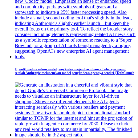
OpenAI meluncurkan model pengkodean agen baru hanya beberapa menit
setelah Anthropic meluncurkan model pengkodean agennya sendiri | TechCrunch