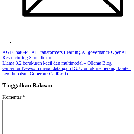
AGI ChatGPT AI Transformers Learning
AI governance
OpenAI
Restructuring
Sam altman
Navigasi
Llama 3.2 berukuran kecil dan multimodal – Ollama Blog
Gubernur Newsom menandatangani RUU untuk memerangi konten
pos
pemilu palsu | Gubernur California
Tinggalkan Balasan
Komentar
*