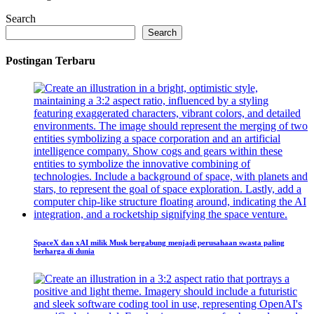
Search
Search
Postingan Terbaru
SpaceX dan xAI milik Musk bergabung menjadi perusahaan swasta paling
berharga di dunia