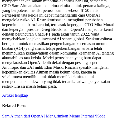
mempertahankan saham minoritas di entitas baru ini, sementara
CEO Sam Altman akan menerima ekuitas untuk pertama kalinya,
yang berpotensi menilai perusahaan ini sebesar $150 miliar.
Pergeseran tata kelola ini dapat memengaruhi cara OpenAI
mengelola risiko AI. Restrukturisasi ini mengikuti perubahan
kepemimpinan baru-baru ini, termasuk kepergian CTO Mira Murati
dan kepergian presiden Greg Brockman. OpenAI menjadi terkenal
dengan peluncuran ChatGPT pada akhir tahun 2022, yang
menyebabkan lonjakan investasi AI secara global. Struktur aslinya
bertujuan untuk memastikan pengembangan kecerdasan umum
buatan (AGI) yang aman, tetapi perkembangan terbaru telah
menimbulkan kekhawatiran dalam komunitas keamanan AI tentang
akuntabilitas tata kelola. Model perusahaan yang baru dapat
menyelaraskan OpenAI lebih dekat dengan pesaing seperti
Anthropic dan xAI milik Elon Musk. Rincian spesifik mengenai
kepemilikan ekuitas Altman masih belum jelas, karena ia
sebelumnya memilih untuk tidak memiliki ekuitas untuk
mempertahankan dewan yang tidak tertarik. Jadwal penyelesaian
restrukturisasi masih belum pasti.
Artikel lengkap
Related Posts
Sam Altman dari OpenAI Mengirimkan Memo Internal ‘Kode