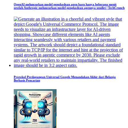
OpenAI meluncurkan model pengkodean agen baru hanya beberapa menit
setelah Anthropic meluncurkan model pengkodean agennya sendiri | TechCrunch
Protokol Perdagangan Universal Google Menandakan Akhir dari Belanja
Berbasis Pencarian