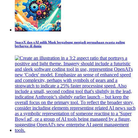
SpaceX dan xAI milik Musk bergabung menjadi perusahaan swasta paling
berharga di dunia