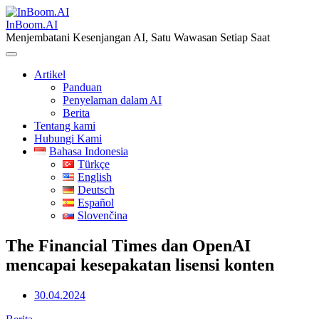
Skip
to
InBoom.AI
content
Menjembatani Kesenjangan AI, Satu Wawasan Setiap Saat
Artikel
Panduan
Penyelaman dalam AI
Berita
Tentang kami
Hubungi Kami
Bahasa Indonesia
Türkçe
English
Deutsch
Español
Slovenčina
The Financial Times dan OpenAI
mencapai kesepakatan lisensi konten
30.04.2024