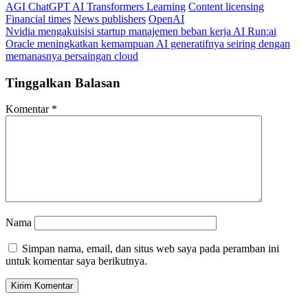
AGI ChatGPT AI Transformers Learning
Content licensing
Financial times
News publishers
OpenAI
Navigasi
Nvidia mengakuisisi startup manajemen beban kerja AI Run:ai
Oracle meningkatkan kemampuan AI generatifnya seiring dengan
pos
memanasnya persaingan cloud
Tinggalkan Balasan
Komentar
*
Nama
Simpan nama, email, dan situs web saya pada peramban ini
untuk komentar saya berikutnya.