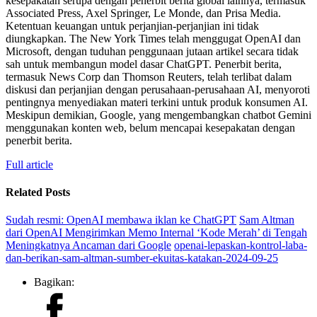
kesepakatan serupa dengan penerbit berita global lainnya, termasuk
Associated Press, Axel Springer, Le Monde, dan Prisa Media.
Ketentuan keuangan untuk perjanjian-perjanjian ini tidak
diungkapkan. The New York Times telah menggugat OpenAI dan
Microsoft, dengan tuduhan penggunaan jutaan artikel secara tidak
sah untuk membangun model dasar ChatGPT. Penerbit berita,
termasuk News Corp dan Thomson Reuters, telah terlibat dalam
diskusi dan perjanjian dengan perusahaan-perusahaan AI, menyoroti
pentingnya menyediakan materi terkini untuk produk konsumen AI.
Meskipun demikian, Google, yang mengembangkan chatbot Gemini
menggunakan konten web, belum mencapai kesepakatan dengan
penerbit berita.
Full article
Related Posts
Sudah resmi: OpenAI membawa iklan ke ChatGPT
Sam Altman
dari OpenAI Mengirimkan Memo Internal ‘Kode Merah’ di Tengah
Meningkatnya Ancaman dari Google
openai-lepaskan-kontrol-laba-
dan-berikan-sam-altman-sumber-ekuitas-katakan-2024-09-25
Bagikan: