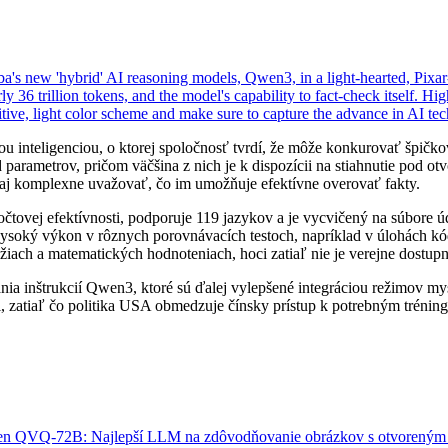
u inteligenciou, o ktorej spoločnosť tvrdí, že môže konkurovať špi
arametrov, pričom väčšina z nich je k dispozícii na stiahnutie pod o
aj komplexne uvažovať, čo im umožňuje efektívne overovať fakty.
čtovej efektívnosti, podporuje 119 jazykov a je vycvičený na súbore 
 vysoký výkon v rôznych porovnávacích testoch, napríklad v úlohác
iach a matematických hodnoteniach, hoci zatiaľ nie je verejne dostupn
nia inštrukcií Qwen3, ktoré sú ďalej vylepšené integráciou režimov m
vali, zatiaľ čo politika USA obmedzuje čínsky prístup k potrebným tr
n QVQ-72B: Najlepší LLM na zdôvodňovanie obrázkov s otvoreným