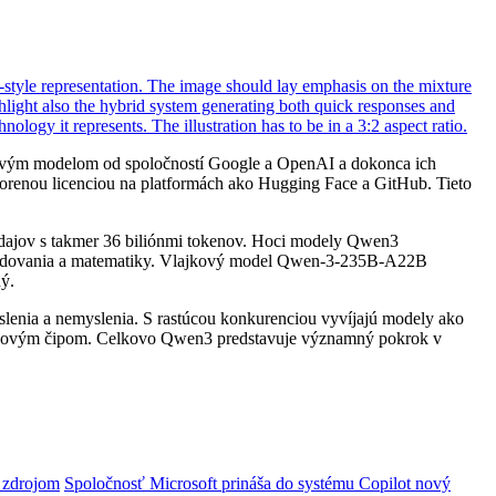
čkovým modelom od spoločností Google a OpenAI a dokonca ich
tvorenou licenciou na platformách ako Hugging Face a GitHub. Tieto
údajov s takmer 36 biliónmi tokenov. Hoci modely Qwen3
h kódovania a matematiky. Vlajkový model Qwen-3-235B-A22B
ý.
yslenia a nemyslenia. S rastúcou konkurenciou vyvíjajú modely ako
éningovým čipom. Celkovo Qwen3 predstavuje významný pokrok v
 zdrojom
Spoločnosť Microsoft prináša do systému Copilot nový