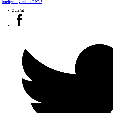
inteligentný režim GPT-5
Zdieľať: