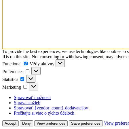
To provide the best experiences, we use technologies like cookies to 
IDs on this site. Not consenting or withdrawing consent, may adversely
Functional
Functional
Vždy aktívny
Preferences
Preferences
Statistics
Statistics
Marketing
Marketing
Spravovať možnosti
Správa služieb
Spravovať {vendor_count} dodávateľov
Prečítajte si viac o týchto účeloch
View prefere
Accept
Deny
View preferences
Save preferences