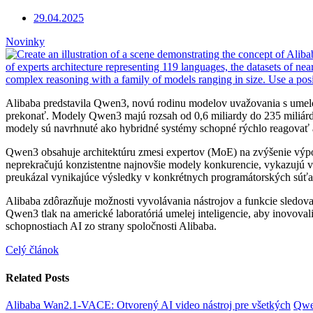
29.04.2025
Novinky
Alibaba predstavila Qwen3, novú rodinu modelov uvažovania s umelo
prekonať. Modely Qwen3 majú rozsah od 0,6 miliardy do 235 miliárd p
modely sú navrhnuté ako hybridné systémy schopné rýchlo reagovať 
Qwen3 obsahuje architektúru zmesi expertov (MoE) na zvýšenie výpo
neprekračujú konzistentne najnovšie modely konkurencie, vykazujú
preukázal vynikajúce výsledky v konkrétnych programátorských súťaž
Alibaba zdôrazňuje možnosti vyvolávania nástrojov a funkcie sledova
Qwen3 tlak na americké laboratóriá umelej inteligencie, aby inovo
schopnostiach AI zo strany spoločnosti Alibaba.
Celý článok
Related Posts
Alibaba Wan2.1-VACE: Otvorený AI video nástroj pre všetkých
Qwe