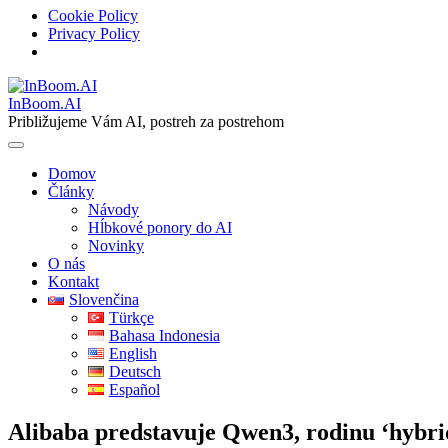
Cookie Policy
Privacy Policy
Skip
to
InBoom.AI
content
Približujeme Vám AI, postreh za postrehom
Domov
Články
Návody
Hĺbkové ponory do AI
Novinky
O nás
Kontakt
Slovenčina
Türkçe
Bahasa Indonesia
English
Deutsch
Español
Alibaba predstavuje Qwen3, rodinu ‘hybri