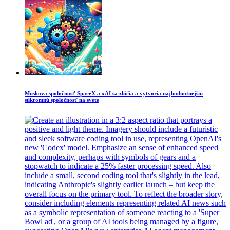
Muskova spoločnosť SpaceX a xAI sa zlúčia a vytvoria najhodnotnejšiu
súkromnú spoločnosť na svete