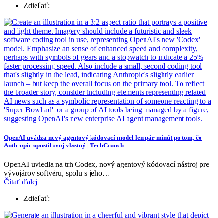
Zdieľať:
OpenAI uvádza nový agentový kódovací model len pár minút po tom, čo
Anthropic opustil svoj vlastný | TechCrunch
OpenAI uviedla na trh Codex, nový agentový kódovací nástroj pre
vývojárov softvéru, spolu s jeho…
Čítať ďalej
Zdieľať: