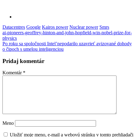
Datacentres
Google
Kairos power
Nuclear power
Smrs
Navigácia
ai-pioneers-geoffrey-hinton-and-john-hopfield-win-nobel-prize-for-
physics
v
Po roku sa spoločnosti Intel’nepodarilo uzavrieť avizované dohody
článku
o čipoch s umelou inteligenciou
Pridaj komentár
Komentár
*
Meno
Uložiť moje meno, e-mail a webovú stránku v tomto prehliadači