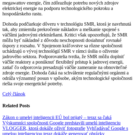
megawattov energie, čím zdôrazňuje potrebu nových zdrojov
elektrickej energie na podporu technologického pokroku a
hospodárskeho rastu.
Dohoda podčiarkuje dôveru v technológiu SMR, ktorá je navrhnutá
tak, aby zmiernila prekročenie nákladov a meškanie spojené s
väčšími jadrovými elektrárňami. Kritici však upozorňujú, že SMR
môžu byť nákladné z dôvodu neschopnosti dosiahnuť rovnaké
úspory z rozsahu. V Spojenom kráľovstve sa rôzne spoločnosti
uchádzajú o vývoj technológií SMR v rámci úsilia o oživenie
jadrového sektora. Podporovatelia tvrdia, že SMR môžu doplniť
väčšie reaktory a ponúknuť flexibilný prístup k jadrovej energii,
zatiaľ čo odporcovia presadzujú väčšie zameranie na obnoviteľné
zdroje energie. Dohoda čaká na schválenie regulačnými orgánmi a
odráža významný posun v spôsobe, akým technologické spoločnosti
riešia svoje energetické potreby.
Celý článok
Related Posts
Zákon o umelej inteligencii EÚ bol prijatý – teraz sa čaká
Výskumníci spoločnosti Google predstavili umelú inteligenciu
VLOGGER, ktorá dokáže oživiť fotografie
Vyhľadávač Google s
umelou inteligenciou teraz dokáže generovať obrázky