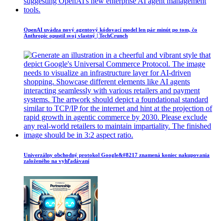
OpenAI uvádza nový agentový kódovací model len pár minút po tom, čo
Anthropic opustil svoj vlastný | TechCrunch
Univerzálny obchodný protokol Google&#8217 znamená koniec nakupovania
založeného na vyhľadávaní