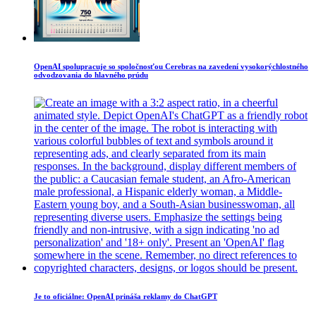
OpenAI spolupracuje so spoločnosťou Cerebras na zavedení vysokorýchlostného
odvodzovania do hlavného prúdu
Je to oficiálne: OpenAI prináša reklamy do ChatGPT