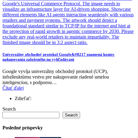
Univerzálny obchodný protokol Google&#8217 znamená koniec
nakupovania založeného na vyhľadávaní
Google vyvíja univerzálny obchodný protokol (UCP),
infraštruktúrnu vrstvu pre nakupovanie riadené umelou
inteligenciou, s podporou…
Čítať ďalej
Zdieľať:
Search
Search
Posledné príspevky