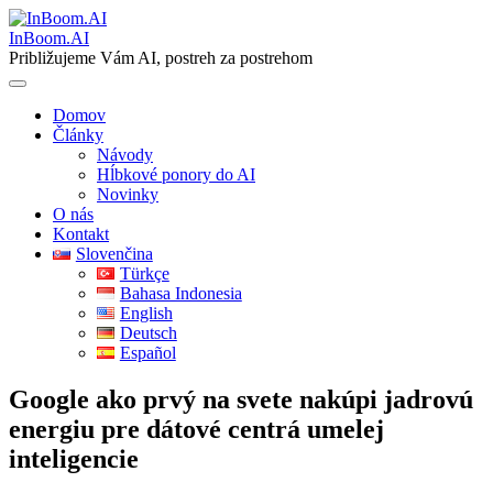
Skip
to
InBoom.AI
content
Približujeme Vám AI, postreh za postrehom
Domov
Články
Návody
Hĺbkové ponory do AI
Novinky
O nás
Kontakt
Slovenčina
Türkçe
Bahasa Indonesia
English
Deutsch
Español
Google ako prvý na svete nakúpi jadrovú
energiu pre dátové centrá umelej
inteligencie