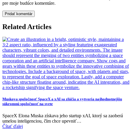
pre moje budúce komentáre.
Related Articles
Muskova spoločnosť SpaceX a xAI sa zlúčia a vytvoria najhodnotnejšiu
súkromnú spoločnosť na svete
SpaceX Elona Muska získava jeho startup xAI, ktorý sa zaoberá
umelou inteligenciou, čím chce upevniť…
Čítať ďalej