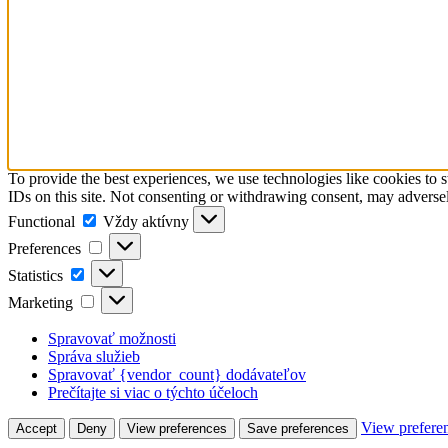
To provide the best experiences, we use technologies like cookies to 
IDs on this site. Not consenting or withdrawing consent, may adversely
Functional
Functional
Vždy aktívny
Preferences
Preferences
Statistics
Statistics
Marketing
Marketing
Spravovať možnosti
Správa služieb
Spravovať {vendor_count} dodávateľov
Prečítajte si viac o týchto účeloch
View prefere
Accept
Deny
View preferences
Save preferences