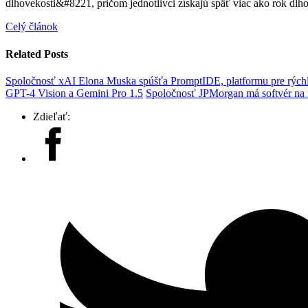
dlhovekosti&#8221, pričom jednotlivci získajú späť viac ako rok dlho
Celý článok
Related Posts
Spoločnosť xAI Elona Muska spúšťa PromptIDE, platformu pre rýchl
GPT-4 Vision a Gemini Pro 1.5
Spoločnosť JPMorgan má softvér na ri
Zdieľať: