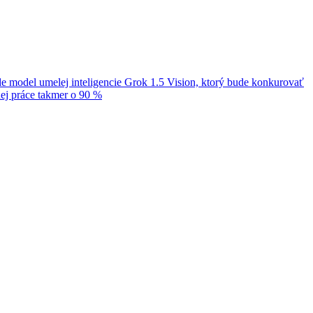
e model umelej inteligencie Grok 1.5 Vision, ktorý bude konkurovať
nej práce takmer o 90 %