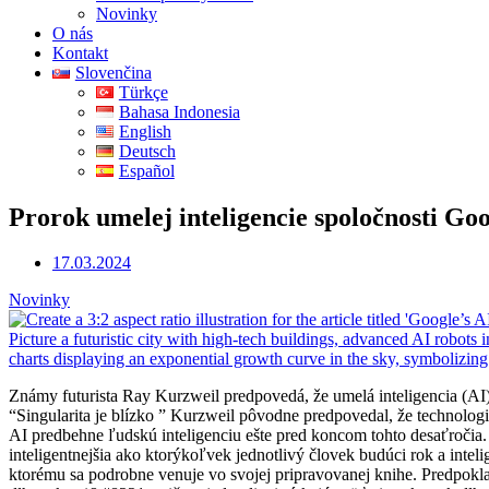
Novinky
O nás
Kontakt
Slovenčina
Türkçe
Bahasa Indonesia
English
Deutsch
Español
Prorok umelej inteligencie spoločnosti Go
17.03.2024
Novinky
Známy futurista Ray Kurzweil predpovedá, že umelá inteligencia (AI)
“Singularita je blízko ” Kurzweil pôvodne predpovedal, že technologic
AI predbehne ľudskú inteligenciu ešte pred koncom tohto desaťroč
inteligentnejšia ako ktorýkoľvek jednotlivý človek budúci rok a in
ktorému sa podrobne venuje vo svojej pripravovanej knihe. Predpokla