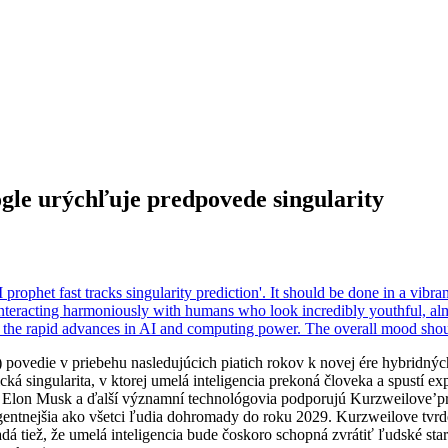
ogle urýchľuje predpovede singularity
 povedie v priebehu nasledujúcich piatich rokov k novej ére hybridný
ká singularita, v ktorej umelá inteligencia prekoná človeka a spustí ex
ia. Elon Musk a ďalší významní technológovia podporujú Kurzweilove’
teligentnejšia ako všetci ľudia dohromady do roku 2029. Kurzweilove 
dá tiež, že umelá inteligencia bude čoskoro schopná zvrátiť ľudské sta