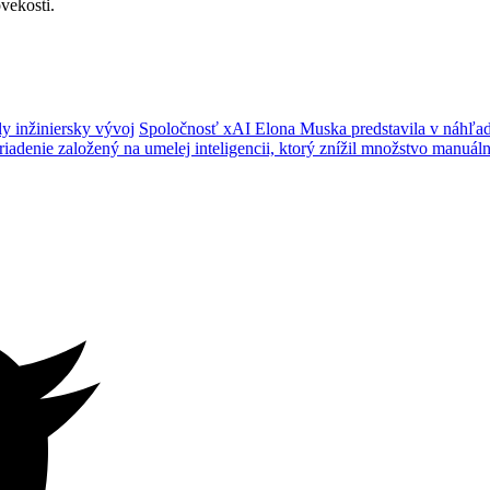
vekosti.
y inžiniersky vývoj
Spoločnosť xAI Elona Muska predstavila v náhľad
adenie založený na umelej inteligencii, ktorý znížil množstvo manuál