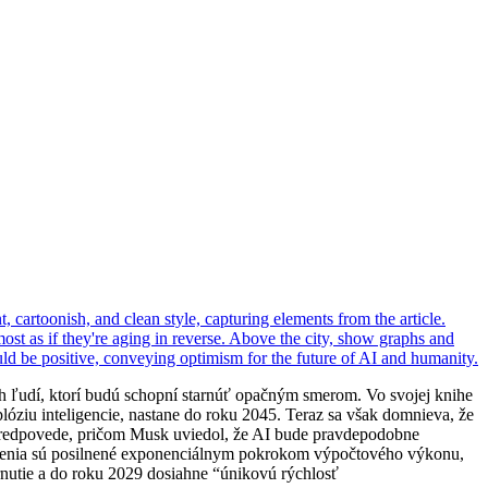
ch ľudí, ktorí budú schopní starnúť opačným smerom. Vo svojej knihe
plóziu inteligencie, nastane do roku 2045. Teraz sa však domnieva, že
predpovede, pričom Musk uviedol, že AI bude pravdepodobne
tvrdenia sú posilnené exponenciálnym pokrokom výpočtového výkonu,
rnutie a do roku 2029 dosiahne “únikovú rýchlosť