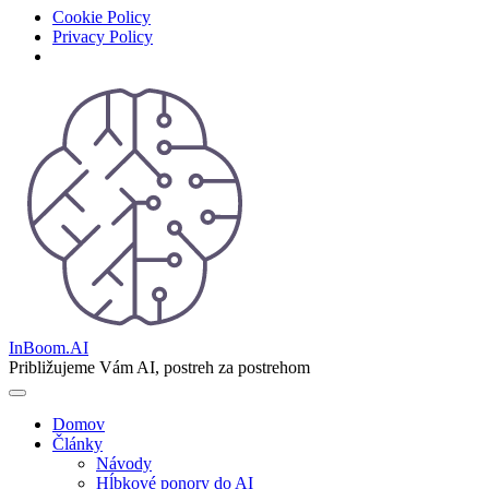
Cookie Policy
Privacy Policy
Skip
to
content
InBoom.AI
Približujeme Vám AI, postreh za postrehom
Domov
Články
Návody
Hĺbkové ponory do AI