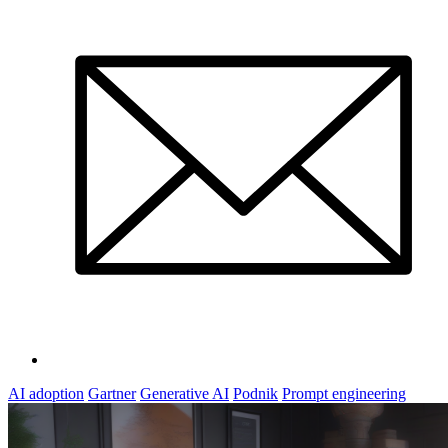
AI adoption
Gartner
Generative AI
Podnik
Prompt engineering