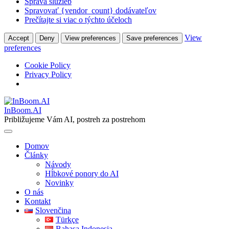
Správa služieb
Spravovať {vendor_count} dodávateľov
Prečítajte si viac o týchto účeloch
View
Accept
Deny
View preferences
Save preferences
preferences
Cookie Policy
Privacy Policy
Skip
to
InBoom.AI
content
Približujeme Vám AI, postreh za postrehom
Domov
Články
Návody
Hĺbkové ponory do AI
Novinky
O nás
Kontakt
Slovenčina
Türkçe
Bahasa Indonesia