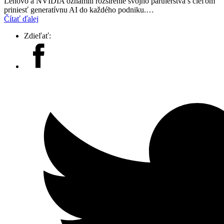
Lenovo a NVIDIA oznámili rozšírenie svojho partnerstva s cieľom
priniesť generatívnu AI do každého podniku.…
Čítať ďalej
Zdieľať: