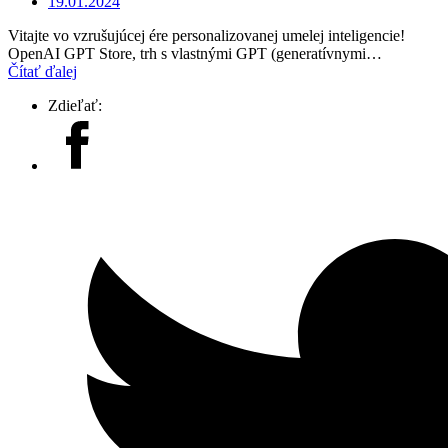
19.01.2024
Vitajte vo vzrušujúcej ére personalizovanej umelej inteligencie!
OpenAI GPT Store, trh s vlastnými GPT (generatívnymi…
Čítať ďalej
Zdieľať: