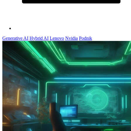
Generative AI
Hybrid AI
Lenovo
Nvidia
Podnik