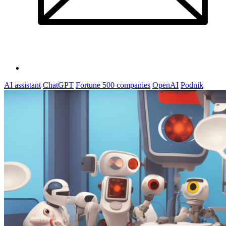
AI assistant
ChatGPT
Fortune 500 companies
OpenAI
Podnik