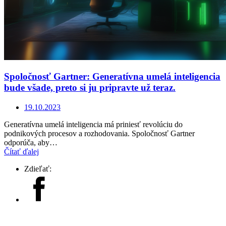
Spoločnosť Gartner: Generatívna umelá inteligencia
bude všade, preto si ju pripravte už teraz.
19.10.2023
Generatívna umelá inteligencia má priniesť revolúciu do
podnikových procesov a rozhodovania. Spoločnosť Gartner
odporúča, aby…
Čítať ďalej
Zdieľať: