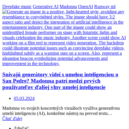
Deepfake music
Generative AI
Madonna
OpenAI
Runway ml
Snívajú generátory videí s umelou inteligenciou o
San Pedre? Madonna patrí medzi prvých
používateľov ďalšej vlny umelej inteligencie
05.03.2024
Madonna vo svojich koncertných vizuáloch využíva generatívnu
umelú inteligenciu (AI), konkrétne nástroj na prevod textu…
Čítať ďalej
Zdieľať: