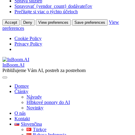
Správa služieb
Spravovať {vendor_count} dodávateľov
Prečítajte si viac o týchto účeloch
View
Accept
Deny
View preferences
Save preferences
preferences
Cookie Policy
Privacy Policy
Skip
to
InBoom.AI
content
Približujeme Vám AI, postreh za postrehom
Domov
Články
Návody
Hĺbkové ponory do AI
Novinky
O nás
Kontakt
Slovenčina
Türkçe
Bahasa Indonesia