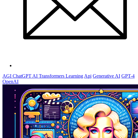
AGI ChatGPT AI Transformers Learning
Api
Generative AI
GPT-4
OpenAI