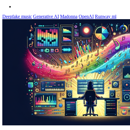
Deepfake music
Generative AI
Madonna
OpenAI
Runway ml