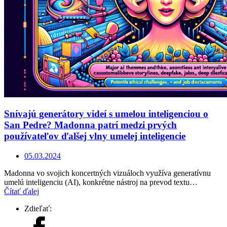
Snívajú generátory videí s umelou inteligenciou o
San Pedre? Madonna patrí medzi prvých
používateľov ďalšej vlny umelej inteligencie
05.03.2024
Madonna vo svojich koncertných vizuáloch využíva generatívnu
umelú inteligenciu (AI), konkrétne nástroj na prevod textu…
Čítať ďalej
Zdieľať: