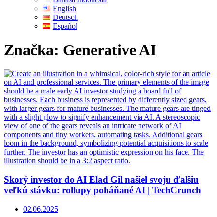
English
Deutsch
Español
Značka:
Generative AI
Skorý investor do AI Elad Gil našiel svoju ďalšiu
veľkú stávku: rollupy poháňané AI | TechCrunch
02.06.2025