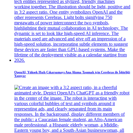
OpenAI, Yüksek Hızlı Çıkarsamayı Ana Akıma Taşımak için Cerebras ile İşbirliği
Yapıyor