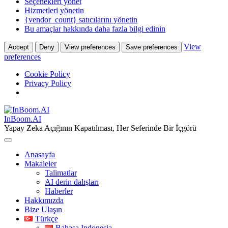
Seçenekleri yönet
Hizmetleri yönetin
{vendor_count} satıcılarını yönetin
Bu amaçlar hakkında daha fazla bilgi edinin
View
Accept
Deny
View preferences
Save preferences
preferences
Cookie Policy
Privacy Policy
Skip
to
InBoom.AI
content
Yapay Zeka Açığının Kapatılması, Her Seferinde Bir İçgörü
Anasayfa
Makaleler
Talimatlar
AI derin dalışları
Haberler
Hakkımızda
Bize Ulaşın
Türkçe
Bahasa Indonesia