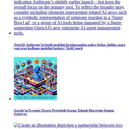
OpenAI, Anthropic’in kendi modelini bırakmasından sadece birkaç dakika sonra
yeni ajan kodlama modelini başlattı | TechCrunch
Google’ın Evrensel Ticaret Protokolü Arama Tabanlı Alışverişin Sonunu
Getiriyor