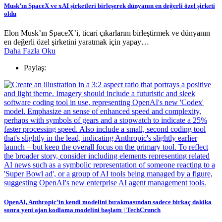
Musk’ın SpaceX ve xAI şirketleri birleşerek dünyanın en değerli özel şirketi
oldu
Elon Musk’ın SpaceX’i, ticari çıkarlarını birleştirmek ve dünyanın
en değerli özel şirketini yaratmak için yapay…
Daha Fazla Oku
Paylaş:
OpenAI, Anthropic’in kendi modelini bırakmasından sadece birkaç dakika
sonra yeni ajan kodlama modelini başlattı | TechCrunch