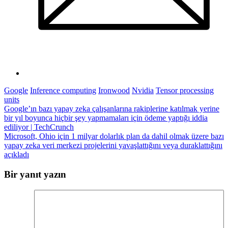
Google
Inference computing
Ironwood
Nvidia
Tensor processing
units
Yazı
Google’ın bazı yapay zeka çalışanlarına rakiplerine katılmak yerine
bir yıl boyunca hiçbir şey yapmamaları için ödeme yaptığı iddia
gezinmesi
ediliyor | TechCrunch
Microsoft, Ohio için 1 milyar dolarlık plan da dahil olmak üzere bazı
yapay zeka veri merkezi projelerini yavaşlattığını veya duraklattığını
açıkladı
Bir yanıt yazın