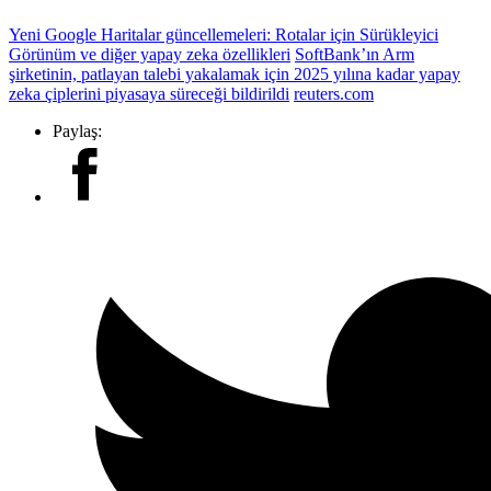
Yeni Google Haritalar güncellemeleri: Rotalar için Sürükleyici
Görünüm ve diğer yapay zeka özellikleri
SoftBank’ın Arm
şirketinin, patlayan talebi yakalamak için 2025 yılına kadar yapay
zeka çiplerini piyasaya süreceği bildirildi
reuters.com
Paylaş: