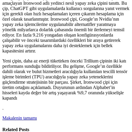
amaçlayan Ironwood adlı yedinci nesil yapay zeka çipini tanıttı. Bu
çip, ChatGPT gibi uygulamalarda kullanıcı sorgularına yanıt vermek
için gerekli olan hızlı hesaplamaları içeren çıkarım hesaplama için
özel olarak tasarlanmıştır. Ironwood çipi, Google’ın Nvidia’nın
yapay zeka işlemcilerine uygulanabilir alternatifler yaratmaya
yönelik milyarlarca dolarlık çabasında önemli bir ilerlemeyi temsil
ediyor. En fazla 9.216 yongadan oluşan konfigürasyonlarda
çalışabilir ve önceki tasarımlardaki özellikleri bir araya getirerek
yapay zeka uygulamalarını daha iyi desteklemek için bellek
kapasitesini artırır.
Yeni çipin, daha az enerji tüketirken önceki Trillium çipinin iki katı
performans sunduğu bildiriliyor. Bu gelişme, Google’ın özellikle
dahili olarak ve bulut hizmetleri aracılığıyla kullanılan tescilli tensör
işleme birimleri (TPU) aracılığıyla yapay zeka yeteneklerini
güçlendirme stratejisinin bir parçası. Şirket, Ironwood çipi için
üretim ortağını açıklamadı. Duyurunun ardından Alphabet’in
hisseleri kayda değer bir artış yaşayarak %9,7 oranında yükselişle
kapandı
.
Makalenin tamamı
Related Posts