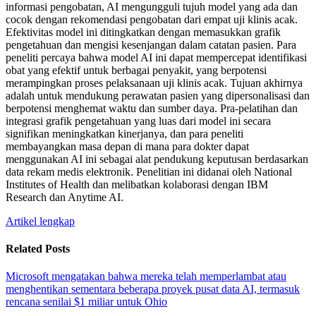
informasi pengobatan, AI mengungguli tujuh model yang ada dan
cocok dengan rekomendasi pengobatan dari empat uji klinis acak.
Efektivitas model ini ditingkatkan dengan memasukkan grafik
pengetahuan dan mengisi kesenjangan dalam catatan pasien. Para
peneliti percaya bahwa model AI ini dapat mempercepat identifikasi
obat yang efektif untuk berbagai penyakit, yang berpotensi
merampingkan proses pelaksanaan uji klinis acak. Tujuan akhirnya
adalah untuk mendukung perawatan pasien yang dipersonalisasi dan
berpotensi menghemat waktu dan sumber daya. Pra-pelatihan dan
integrasi grafik pengetahuan yang luas dari model ini secara
signifikan meningkatkan kinerjanya, dan para peneliti
membayangkan masa depan di mana para dokter dapat
menggunakan AI ini sebagai alat pendukung keputusan berdasarkan
data rekam medis elektronik. Penelitian ini didanai oleh National
Institutes of Health dan melibatkan kolaborasi dengan IBM
Research dan Anytime AI.
Artikel lengkap
Related Posts
Microsoft mengatakan bahwa mereka telah memperlambat atau
menghentikan sementara beberapa proyek pusat data AI, termasuk
rencana senilai $1 miliar untuk Ohio