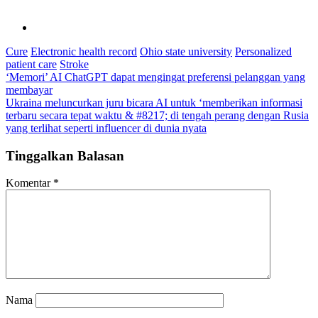
Cure
Electronic health record
Ohio state university
Personalized
patient care
Stroke
Navigasi
‘Memori’ AI ChatGPT dapat mengingat preferensi pelanggan yang
membayar
pos
Ukraina meluncurkan juru bicara AI untuk ‘memberikan informasi
terbaru secara tepat waktu & #8217; di tengah perang dengan Rusia
yang terlihat seperti influencer di dunia nyata
Tinggalkan Balasan
Komentar
*
Nama