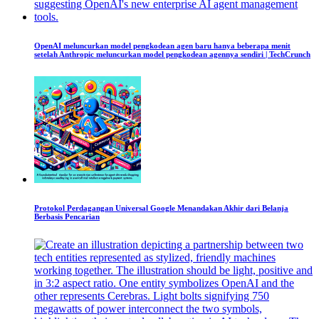
OpenAI meluncurkan model pengkodean agen baru hanya beberapa menit
setelah Anthropic meluncurkan model pengkodean agennya sendiri | TechCrunch
Protokol Perdagangan Universal Google Menandakan Akhir dari Belanja
Berbasis Pencarian