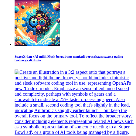
SpaceX dan xAI milik Musk bergabung menjadi perusahaan swasta paling
berharga di dunia