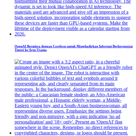
OpenAI Bermitra dengan Cerebras untuk Menghadirkan Inferensi Berkecepatan
Tinggi ke Arus Utama