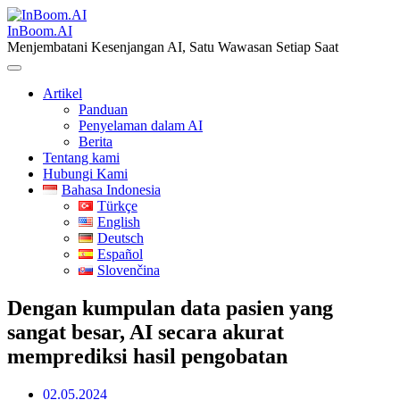
Skip
to
InBoom.AI
content
Menjembatani Kesenjangan AI, Satu Wawasan Setiap Saat
Artikel
Panduan
Penyelaman dalam AI
Berita
Tentang kami
Hubungi Kami
Bahasa Indonesia
Türkçe
English
Deutsch
Español
Slovenčina
Dengan kumpulan data pasien yang
sangat besar, AI secara akurat
memprediksi hasil pengobatan
02.05.2024