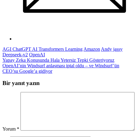
AGI ChatGPT AI Transformers Learning
Amazon
Andy jassy
Deepseek-v2
OpenAI
Yazı
Yapay Zeka Konusunda Hala Yetersiz Tepki Gösteriyoruz
OpenAI’nin Windsurf anlaşması iptal oldu – ve Windsurf’ün
gezinmesi
CEO’su Google’a gidiyor
Bir yanıt yazın
Yorum
*