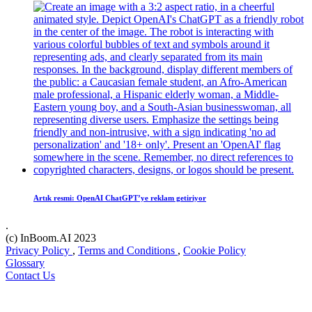
Artık resmi: OpenAI ChatGPT’ye reklam getiriyor
.
(c) InBoom.AI 2023
Privacy Policy
,
Terms and Conditions
,
Cookie Policy
Glossary
Contact Us