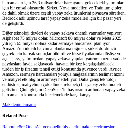
harcamaları için 26,3 milyar dolar harcayarak gelecekteki yatırımları
için bir emsal oluşturdu. Şirket, Nova modelleri ve Trainium çipleri
de dahil olmak üzere çeşitli yapay zeka ürünlerini piyasaya sürerken,
Bedrock adlı üçüncü taraf yapay zeka modelleri için bir pazar yeri
de geliştirdi.
Diğer teknoloji devleri de yapay zekaya önemli yatırımlar yapıyor;
Alphabet 75 milyar dolar, Microsoft 80 milyar dolar ve Meta 2025
yılı için 65 milyar dolara kadar sermaye harcaması planlıyor.
Amazon’un iddialı harcama planlarına rağmen, şirket dördüncü
çeyrek için karışık sonuçlar bildirdi ve hisse fiyatlarında düşüşe yol
açtı. Jassy, yatırımcılara yapay zekaya yapılan yatırımın uzun vadede
paydaşlara fayda sağlayacak, hayatta bir kez karşılaşılabilecek
türden bir iş fırsatını temsil ettiği konusunda güvence verdi. Ayrıca
Amazon, sermaye harcamaları yoluyla mağazalarının teslimat hızını
ve maliyet etkinliğini artırmayı hedefliyor. Daha geniş teknoloji
endüstrisi, maliyetinin çok altında rekabetçi bir yapay zeka modeli
geliştiren Çinli girişim DeepSeek’in başarısının ardından yapay zeka
harcamaları konusunda incelemelerle karşı karşıya.
Makalenin tamamı
Related Posts
Rapora göre OpenAI, personelin hisselerini nakde çevirmesine