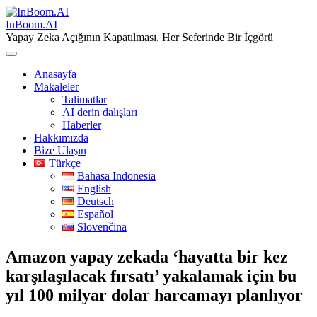
Skip
to
InBoom.AI
content
Yapay Zeka Açığının Kapatılması, Her Seferinde Bir İçgörü
Anasayfa
Makaleler
Talimatlar
AI derin dalışları
Haberler
Hakkımızda
Bize Ulaşın
Türkçe
Bahasa Indonesia
English
Deutsch
Español
Slovenčina
Amazon yapay zekada ‘hayatta bir kez
karşılaşılacak fırsatı’ yakalamak için bu
yıl 100 milyar dolar harcamayı planlıyor