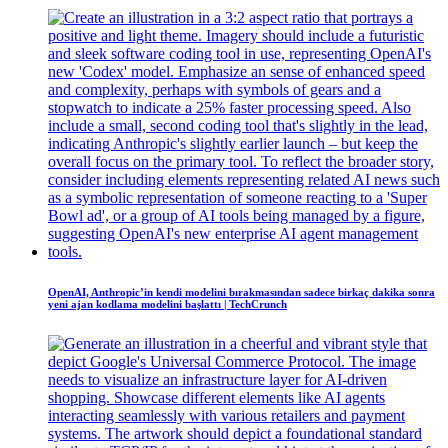
OpenAI, Anthropic’in kendi modelini bırakmasından sadece birkaç dakika sonra
yeni ajan kodlama modelini başlattı | TechCrunch