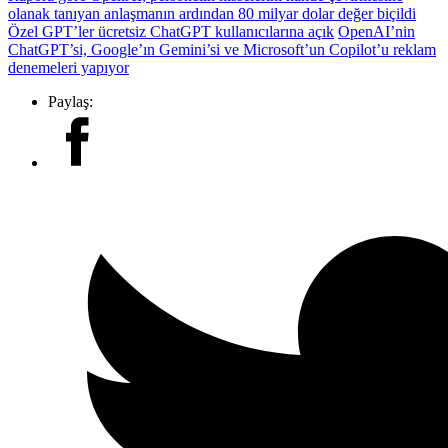
olanak tanıyan anlaşmanın ardından 80 milyar dolar değer biçildi
Özel GPT’ler ücretsiz ChatGPT kullanıcılarına açık
OpenAI’nin
ChatGPT’si, Google’ın Gemini’si ve Microsoft’un Copilot’u reklam
denemeleri yapıyor
Paylaş: