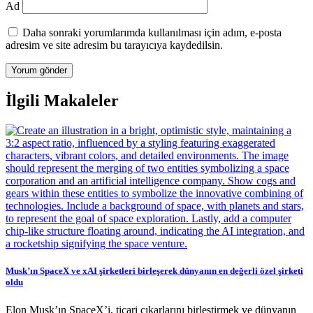
Ad
Daha sonraki yorumlarımda kullanılması için adım, e-posta
adresim ve site adresim bu tarayıcıya kaydedilsin.
İlgili Makaleler
Musk’ın SpaceX ve xAI şirketleri birleşerek dünyanın en değerli özel şirketi
oldu
Elon Musk’ın SpaceX’i, ticari çıkarlarını birleştirmek ve dünyanın