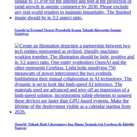
Google’ın Evrensel Ticaret Protokolü Arama Tabanlı Alışverişin Sonunu
Getiriyor
OpenAI, Yüksek Hızlı Çıkarsamayı Ana Akıma Taşımak için Cerebras ile İşbirliği
Yapıyor