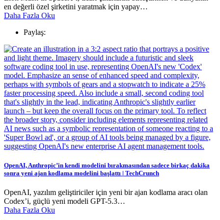
en değerli özel şirketini yaratmak için yapay…
Daha Fazla Oku
Paylaş:
OpenAI, Anthropic’in kendi modelini bırakmasından sadece birkaç dakika
sonra yeni ajan kodlama modelini başlattı | TechCrunch
OpenAI, yazılım geliştiriciler için yeni bir ajan kodlama aracı olan
Codex’i, güçlü yeni modeli GPT-5.3…
Daha Fazla Oku