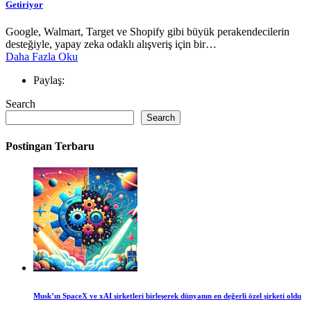
Getiriyor
Google, Walmart, Target ve Shopify gibi büyük perakendecilerin
desteğiyle, yapay zeka odaklı alışveriş için bir…
Daha Fazla Oku
Paylaş:
Search
Search
Postingan Terbaru
Musk’ın SpaceX ve xAI şirketleri birleşerek dünyanın en değerli özel şirketi oldu