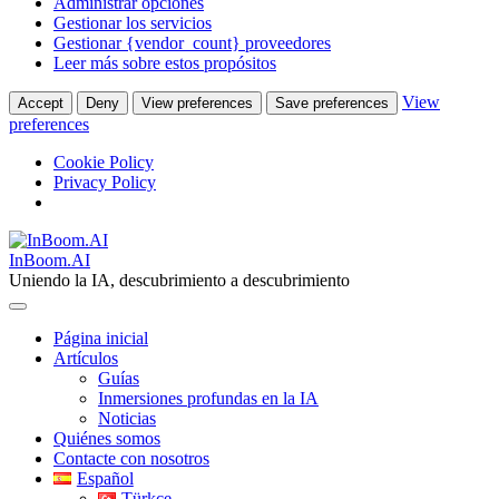
Administrar opciones
Gestionar los servicios
Gestionar {vendor_count} proveedores
Leer más sobre estos propósitos
View
Accept
Deny
View preferences
Save preferences
preferences
Cookie Policy
Privacy Policy
Skip
to
InBoom.AI
content
Uniendo la IA, descubrimiento a descubrimiento
Página inicial
Artículos
Guías
Inmersiones profundas en la IA
Noticias
Quiénes somos
Contacte con nosotros
Español
Türkçe