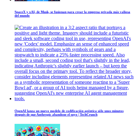
SpaceX y xAI, de Musk, se fusionan para crear la empresa privada más valiosa
del mundo
OpenAI lanza un nuevo modelo de codificación agéntica sólo unos minutos
después de que Anthropic abandone el suyo | TechCrunch